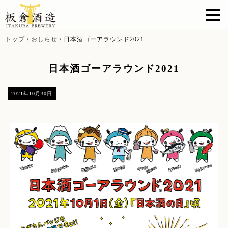
このページの本文へ
現
トップ
/
おしらせ
/
日本酒ゴーアラウンド2021
在
の
日本酒ゴーアラウンド2021
位
置：
2021年10月30日