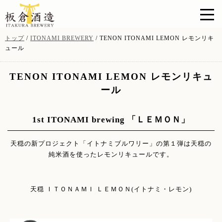
このページの本文へ
現
トップ
/
ITONAMI BREWERY
/
TENON ITONAMI LEMON レモンリキ
在
ュール
の
位
TENON ITONAMI LEMON レモンリキュ
置：
ール
1st ITONAMI brewing 「ＬＥＭＯＮ」
天穏の新プロジェクト「イトナミブルワリー」の第１弾は天穏の
純米酒を使ったレモンリキュールです。
天穏 ＩＴＯＮＡＭＩ ＬＥＭＯＮ(イトナミ・レモン)