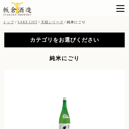
このページの本文へ
現
トップ
/
SAKE LIST
/
天穏シリーズ
/
純米にごり
在
の
カテゴリをお選びください
位
置：
天穏シリーズ
(19)
【特約店限定販売】無窮天
純米にごり
穏シリーズ
(41)
【特約店限定販売】無窮天
イトナミブルワリー
(11)
穏ＳＡＧＡ
(8)
山陰吟醸 酒粕焼酎
(3)
酒粕・酒器・グッツ
(9)