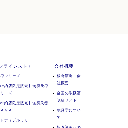
ンラインストア
会社概要
天穏シリーズ
板倉酒造 会
社概要
【特約店限定販売】無窮天穏
シリーズ
全国の取扱酒
販店リスト
【特約店限定販売】無窮天穏
ＳＡＧＡ
蔵見学につい
て
イトナミブルワリー
板倉酒造への