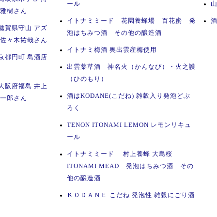
ール
山
田雅樹さん
イトナミミード 花園養蜂場 百花蜜 発
滋賀県守山 アズ
泡はちみつ酒 その他の醸造酒
 佐々木祐哉さん
イトナミ梅酒 奥出雲産梅使用
京都円町 島酒店
出雲薬草酒 神名火（かんなび）・火之護
（ひのもり）
大阪府福島 井上
酒はKODANE(こだね) 雑穀入り発泡どぶ
俊一郎さん
ろく
TENON ITONAMI LEMON レモンリキュ
ール
イトナミミード 村上養蜂 大島桜
ITONAMI MEAD 発泡はちみつ酒 その
他の醸造酒
ＫＯＤＡＮＥ こだね 発泡性 雑穀にごり酒