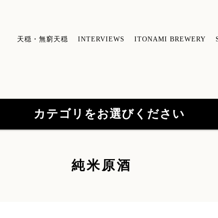
天穏・無窮天穏
INTERVIEWS
ITONAMI BREWERY
酒
カテゴリをお選びください
【特約店限定販売】無窮天穏シリーズ
【
純米原酒
(41)
山陰吟醸 酒粕焼酎
(3)
酒