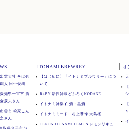
EWS
ITONAMI BREWREY
オ
 出雲大社 そば処
【はじめに】「イトナミブルワリー」につ
ば職人 田中俊樹
いて
 愛知県一宮市 酒
R4BY 活性雑穀どぶろくKODANE
木全辰夫さん
イトナミ神楽 白酒・黒酒
 出雲市 粉家こん
イトナミミード 村上養蜂 大島桜
康之さん
TENON ITONAMI LEMON レモンリキュ
鳥取県米子市 河