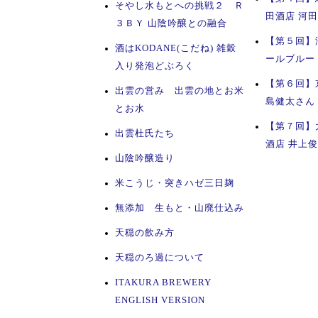
そやし水もとへの挑戦２ Ｒ
田酒店 河
３ＢＹ 山陰吟醸との融合
【第５回】
酒はKODANE(こだね) 雑穀
ールブルー
入り発泡どぶろく
【第６回】
出雲の営み 出雲の地とお米
島健太さん
とお水
【第７回】
出雲杜氏たち
酒店 井上
山陰吟醸造り
米こうじ・突きハゼ三日麹
無添加 生もと・山廃仕込み
天穏の飲み方
天穏のろ過について
ITAKURA BREWERY
ENGLISH VERSION