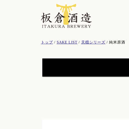
このページの本文へ
現
トップ
/
SAKE LIST
/
天穏シリーズ
/
純米原
在
の
位
置：
天穏シリーズ
(19)
イトナミブルワリー
(11)