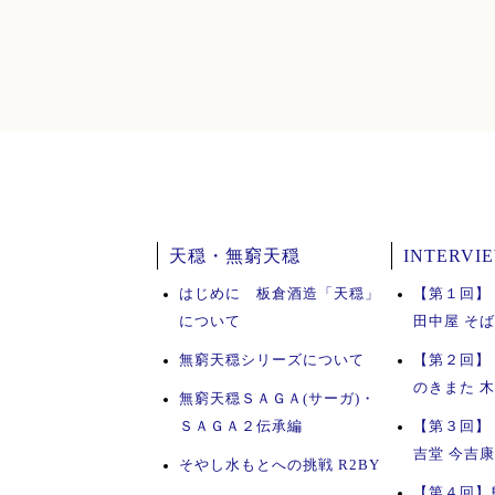
天穏・無窮天穏
INTERVI
はじめに 板倉酒造「天穏」
【第１回】
について
田中屋 そ
無窮天穏シリーズについて
【第２回】
のきまた 
無窮天穏ＳＡＧＡ(サーガ)・
ＳＡＧＡ２伝承編
【第３回】
吉堂 今吉
そやし水もとへの挑戦 R2BY
【第４回】