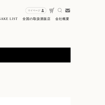
SAKE LIST
全国の取扱酒販店
会社概要
特約店限定販売】無窮天穏ＳＡＧＡ
(8)
粕・酒器・グッツ
(9)