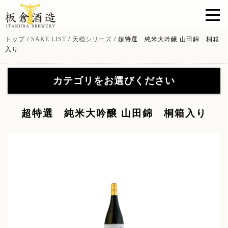
このページの本文へ
現
トップ
/
SAKE LIST
/
天穏シリーズ
/
超特選 純米大吟醸 山田錦 桐箱
在
入り
の
位
カテゴリをお選びください
置：
天穏シリーズ
(19)
【特約店限定販売】無窮天
超特選 純米大吟醸 山田錦 桐箱入り
穏シリーズ
(41)
【特約店限定販売】無窮天
イトナミブルワリー
(11)
穏ＳＡＧＡ
(8)
山陰吟醸 酒粕焼酎
(3)
酒粕・酒器・グッツ
(9)