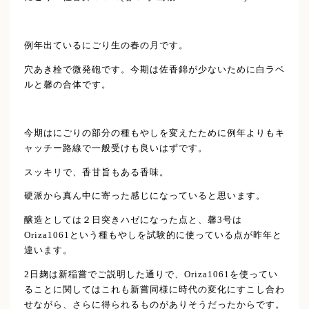
例年出ているにごり生の春の月です。
穴あき栓で微発砲です。今期は佐香錦が少ないために白ラベ
ルと馨の合体です。
今期はにごりの部分の種もやしを変えたために例年よりもキ
ャッチー路線で一般受けも良いはずです。
スッキリで、香甘旨もある香味。
硬派から真ん中に寄った感じになっていると思います。
醸造としては２日突きハゼになった点と、馨3号は
Oriza1061という種もやしを試験的に使っている点が昨年と
違います。
2日麹は新稲嘗でご説明した通りで、Oriza1061を使ってい
ることに関してはこれも新嘗同様に時代の変化にすこし合わ
せながら、さらに得られるものがありそうだったからです。