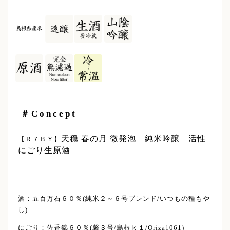
＃Concept
天穏 春の月 微発泡 純米吟醸 活性
【Ｒ７ＢＹ】
にごり生原酒
酒：五百万石６０％(純米２～６号ブレンド/いつもの種もや
し)
にごり：佐香錦６０％(馨３号/島根ｋ１/Oriza1061)