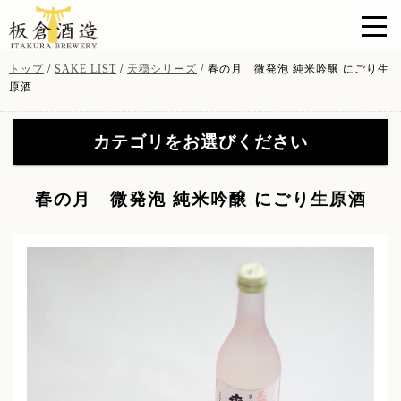
このページの本文へ
現
トップ
/
SAKE LIST
/
天穏シリーズ
/
春の月 微発泡 純米吟醸 にごり生
在
原酒
の
位
カテゴリをお選びください
置：
天穏シリーズ
(19)
【特約店限定販売】無窮天
春の月 微発泡 純米吟醸 にごり生原酒
穏シリーズ
(41)
【特約店限定販売】無窮天
イトナミブルワリー
(11)
穏ＳＡＧＡ
(8)
山陰吟醸 酒粕焼酎
(3)
酒粕・酒器・グッツ
(9)