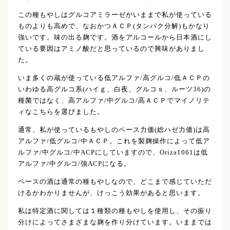
この種もやしはグルコアミラーゼがいままで私が使っている
ものよりも高めで、なおかつＡＣＰ(タンパク分解)もかなり
強いです。味の出る麹です。酒をアルコールから日本酒にし
ている要因はアミノ酸だと思っているので興味がありまし
た。
いま多くの蔵が使っている低アルファ/高グルコ/低ＡＣＰの
いわゆる高グルコ系(ハイｇ、白夜、グルコｓ、ルーツ36)の
種菌ではなく、高アルファ/中グルコ/高ＡＣＰでマイノリテ
ィなこちらを選びました。
通常、私が使っているもやしのベース力価(総ハゼ力価)は高
アルファ/低グルコ/中ＡＣＰ。これを製麹操作によって低ア
ルファ/中グルコ/中ACPにしていますので、Oriza1061は低
アルファ/中グルコ/強ACPになる。
ベースの酒は通常の種もやしなので、どこまで感じていただ
けるかわかりませんが、けっこう効果があると思います。
私は特定酒に関しては１種類の種もやしを使用し、その振り
分けによってさまざまな麹を作り分けています。いままでは