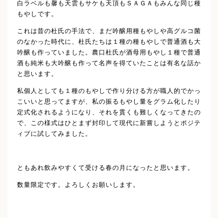
白ラベルも馨も天雲もサケも天頂もＳＡＧＡもみんな同じ種
もやしです。
これは昔の杜氏の手法で、まだ吟醸用種もやしや高グルコ菌
のなかった時代に、杜氏たちは１種の種もやしで普通酒も大
吟醸も作っていました。農口杜氏が酒母用もやし１種で普通
酒も純米も大吟醸も作って名声を得ていたことは有名な話か
と思います。
私個人としても１種のもやしで作り分ける方が職人的でかっ
こいいと思ってますが、私の振るもやし量をグラム化したり
定式化されるようになり、それを貫くも難しくなってきたの
で、この様式はひとまず封印して現代に新嘗しようとポジテ
ィブに試してみました。
ともあれ飲みやすくて受ける春の月になったと思います。
数量限定です。よろしくお願いします。