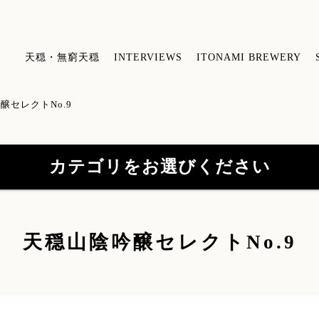
天穏・無窮天穏
INTERVIEWS
ITONAMI BREWERY
醸セレクトNo.9
カテゴリをお選びください
【特約店限定販売】無窮天穏シリーズ
【
天穏山陰吟醸セレクトNo.9
(41)
山陰吟醸 酒粕焼酎
(3)
酒