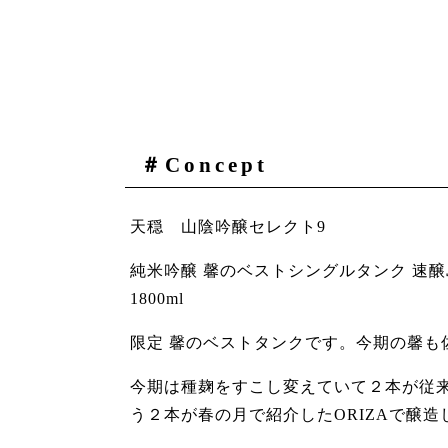
＃Concept
天穏 山陰吟醸セレクト9
純米吟醸 馨のベストシングルタンク 速
1800ml
限定 馨のベストタンクです。今期の馨も
今期は種麹をすこし変えていて２本が従
う２本が春の月で紹介したORIZAで醸造