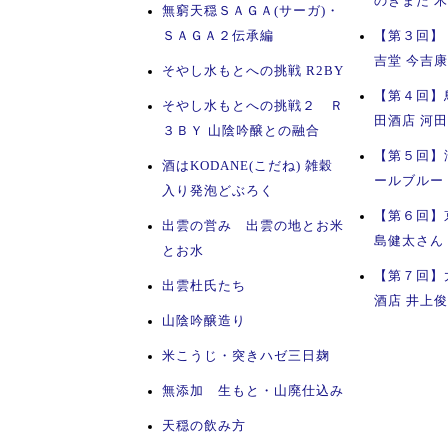
のきまた 
無窮天穏ＳＡＧＡ(サーガ)・
ＳＡＧＡ２伝承編
【第３回】
吉堂 今吉
そやし水もとへの挑戦 R2BY
【第４回】
そやし水もとへの挑戦２ Ｒ
田酒店 河
３ＢＹ 山陰吟醸との融合
【第５回】
酒はKODANE(こだね) 雑穀
ールブルー
入り発泡どぶろく
【第６回】
出雲の営み 出雲の地とお米
島健太さん
とお水
【第７回】
出雲杜氏たち
酒店 井上
山陰吟醸造り
米こうじ・突きハゼ三日麹
無添加 生もと・山廃仕込み
天穏の飲み方