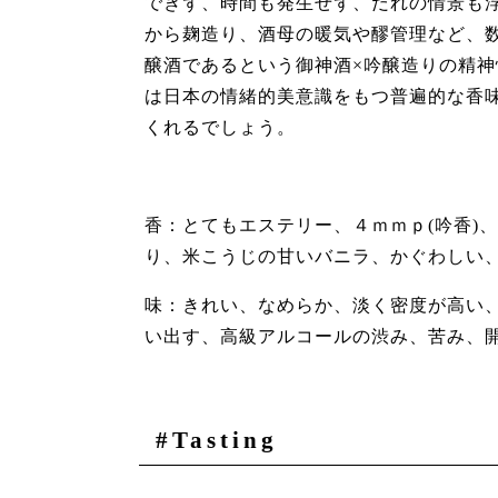
できず、時間も発生せず、だれの情景も浮
から麹造り、酒母の暖気や醪管理など、
醸酒であるという御神酒×吟醸造りの精
は日本の情緒的美意識をもつ普遍的な香
くれるでしょう。
香：とてもエステリー、４ｍｍｐ(吟香)
り、米こうじの甘いバニラ、かぐわしい
味：きれい、なめらか、淡く密度が高い
い出す、高級アルコールの渋み、苦み、
#Tasting