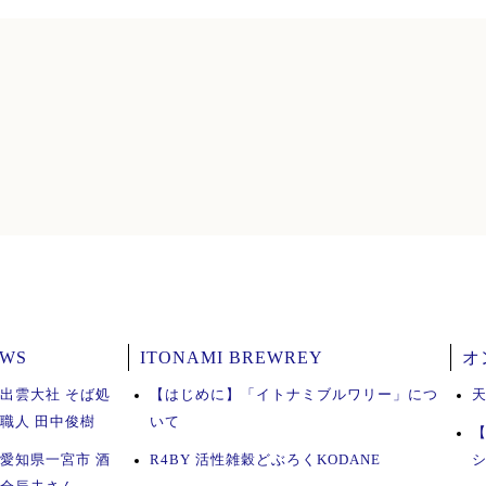
EWS
ITONAMI BREWREY
オ
 出雲大社 そば処
【はじめに】「イトナミブルワリー」につ
ば職人 田中俊樹
いて
 愛知県一宮市 酒
R4BY 活性雑穀どぶろくKODANE