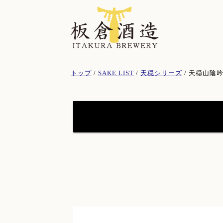
このページの本文へ
現
トップ
/
SAKE LIST
/
天穏シリーズ
/
天穏山陰吟
在
の
位
置：
天穏シリーズ
(19)
イトナミブルワリー
(11)