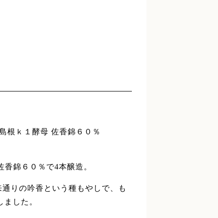
醸島根ｋ１酵母 佐香錦６０％
佐香錦６０％で4本醸造。
来通りの吟香という種もやしで、も
しました。