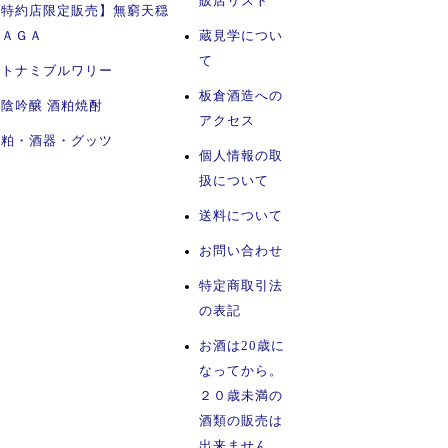
販店リスト
【特約店限定販売】無窮天穏
ＳＡＧＡ
蔵見学につい
て
イトナミブルワリー
板倉酒造への
陰吟醸 酒粕焼酎
アクセス
酒粕・酒器・グッツ
個人情報の取
扱について
送料について
お問い合わせ
特定商取引法
の表記
お酒は20歳に
なってから。
２０歳未満の
酒類の販売は
出来ません。