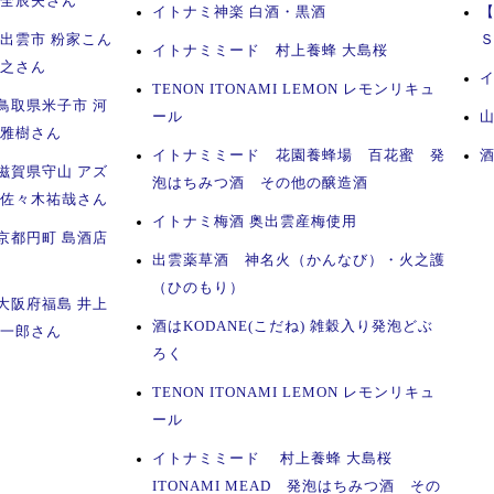
木全辰夫さん
イトナミ神楽 白酒・黒酒
 出雲市 粉家こん
イトナミミード 村上養蜂 大島桜
康之さん
TENON ITONAMI LEMON レモンリキュ
鳥取県米子市 河
ール
山
田雅樹さん
イトナミミード 花園養蜂場 百花蜜 発
滋賀県守山 アズ
泡はちみつ酒 その他の醸造酒
 佐々木祐哉さん
イトナミ梅酒 奥出雲産梅使用
京都円町 島酒店
出雲薬草酒 神名火（かんなび）・火之護
（ひのもり）
大阪府福島 井上
酒はKODANE(こだね) 雑穀入り発泡どぶ
俊一郎さん
ろく
TENON ITONAMI LEMON レモンリキュ
ール
イトナミミード 村上養蜂 大島桜
ITONAMI MEAD 発泡はちみつ酒 その