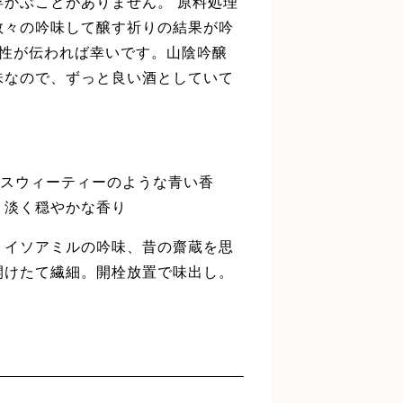
かぶことがありません。 原料処理
数々の吟味して醸す祈りの結果が吟
神性が伝われば幸いです。山陰吟醸
味なので、ずっと良い酒としていて
、スウィーティーのような青い香
、淡く穏やかな香り
、イソアミルの吟味、昔の齋蔵を思
開けたて繊細。開栓放置で味出し。