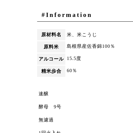
#Information
原材料名
米、米こうじ
島根県産佐香錦100％
原料米
15.5度
アルコール
60％
精米歩合
速醸
酵母 9号
無濾過
1回火入れ