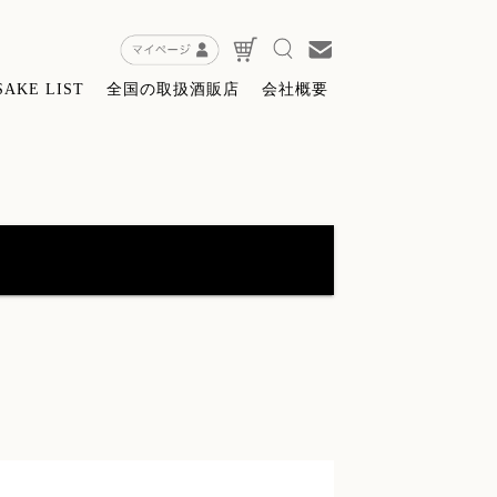
SAKE LIST
全国の取扱酒販店
会社概要
特約店限定販売】無窮天穏ＳＡＧＡ
(8)
粕・酒器・グッツ
(9)