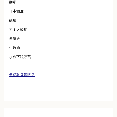
酵母
日本酒度 ＋
酸度
アミノ酸度
無濾過
生原酒
氷点下瓶貯蔵
天穏取扱酒販店