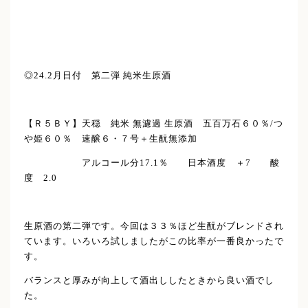
◎24.2月日付 第二弾 純米生原酒
【Ｒ５ＢＹ】天穏 純米 無濾過 生原酒 五百万石６０％/つ
や姫６０％ 速醸６・７号＋生酛無添加
アルコール分17.1％ 日本酒度 ＋7 酸
度 2.0
生原酒の第二弾です。今回は３３％ほど生酛がブレンドされ
ています。いろいろ試しましたがこの比率が一番良かったで
す。
バランスと厚みが向上して酒出ししたときから良い酒でし
た。