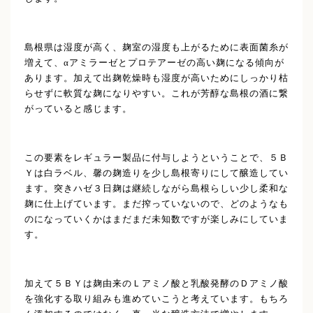
島根県は湿度が高く、麹室の湿度も上がるために表面菌糸が
増えて、αアミラーゼとプロテアーゼの高い麹になる傾向が
あります。加えて出麹乾燥時も湿度が高いためにしっかり枯
らせずに軟質な麹になりやすい。これが芳醇な島根の酒に繋
がっていると感じます。
この要素をレギュラー製品に付与しようということで、５Ｂ
Ｙは白ラベル、馨の麹造りを少し島根寄りにして醸造してい
ます。突きハゼ３日麹は継続しながら島根らしい少し柔和な
麹に仕上げています。まだ搾っていないので、どのようなも
のになっていくかはまだまだ未知数ですが楽しみにしていま
す。
加えて５ＢＹは麹由来のＬアミノ酸と乳酸発酵のＤアミノ酸
を強化する取り組みも進めていこうと考えています。もちろ