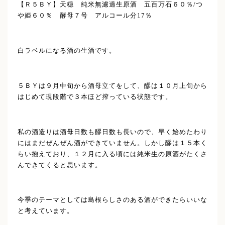
【Ｒ５ＢＹ】天穏 純米無濾過生原酒 五百万石６０％/つ
や姫６０％ 酵母７号 アルコール分17％
白ラベルになる酒の生酒です。
５ＢＹは９月中旬から酒母立てをして、醪は１０月上旬から
はじめて現段階で３本ほど搾っている状態です。
私の酒造りは酒母日数も醪日数も長いので、早く始めたわり
にはまだぜんぜん酒ができていません。しかし醪は１５本く
らい抱えており、１２月に入る頃には純米生の原酒がたくさ
んできてくると思います。
今季のテーマとしては島根らしさのある酒ができたらいいな
と考えています。