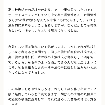
夏に杜氏組合の品評会があり、そこで審査員をしたのです
が、テイスティングしていく中で奥出雲酒造さん、米田酒造
さん(豊の秋)の酒がなんだか非常に心に沁みました。それは
酒質的に素晴らしいこともありますが、なんだかとても島根
らしいな、懐かしいなという感覚になりました。
自分らしい酒は造れている気がします。しかしそれが島根ら
しいかと考えると疑問です。同じ出雲杜氏組合の杜氏である
奥出雲の森井杜氏、豊の秋の上濱杜氏が島根らしい酒を造っ
ているから、私も今のような酒ができるんだなと思うように
なり、私も島根らしさの一端を酒の中に落とし込みたいと思
うようになってきました。
この島根らしさや懐かしさは、おそらく麹が作り出すアミノ
酸に起因していると予測できます。麹はその土地の気候風土
の湿度を敏感に感知して、それに適応した菌糸の伸ばし方を
します。