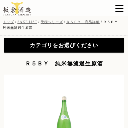
このページの本文へ
現
トップ
/
SAKE LIST
/
天穏シリーズ
/
Ｒ５ＢＹ 商品詳細
/
Ｒ５ＢＹ
在
純米無濾過生原酒
の
位
カテゴリをお選びください
置：
天穏シリーズ
(19)
【特約店限定販売】無窮天
Ｒ５ＢＹ 純米無濾過生原酒
穏シリーズ
(41)
【特約店限定販売】無窮天
イトナミブルワリー
(11)
穏ＳＡＧＡ
(8)
山陰吟醸 酒粕焼酎
(3)
酒粕・酒器・グッツ
(9)