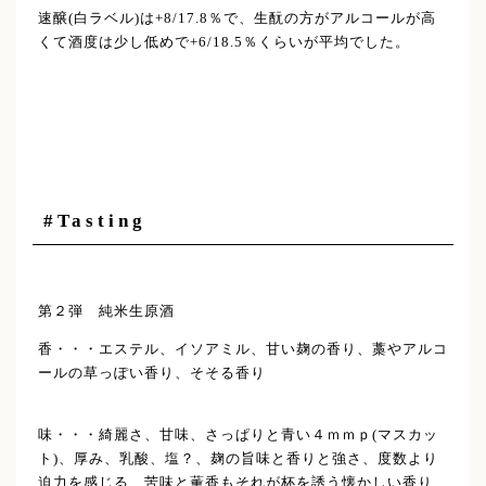
速醸(白ラベル)は+8/17.8％で、生酛の方がアルコールが高
くて酒度は少し低めで+6/18.5％くらいが平均でした。
#Tasting
第２弾 純米生原酒
香・・・エステル、イソアミル、甘い麹の香り、藁やアルコ
ールの草っぽい香り、そそる香り
味・・・綺麗さ、甘味、さっぱりと青い４ｍｍｐ(マスカッ
ト)、厚み、乳酸、塩？、麹の旨味と香りと強さ、度数より
迫力を感じる、苦味と薫香もそれが杯を誘う懐かしい香り