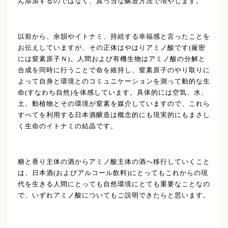
ん添加するのではなく、真っ当な醸造方法で増やします。
以前から、余韻やイトナミ、持続する幸福感と言ったことを
お伝えしていますが、その正体はやはりアミノ酸です(厳密
には窒素原子Ｎ)。人間および有機生物はアミノ酸の分解と
合成を同時に行うことで命を維持し、窒素原子のやり取りに
よって自身と環境とのコミュニケーションを測って動的な生
命(すなわち自然)を体感しています。具体的には空気、水、
土、動植物とその環境が窒素を媒介していますので、これら
すべてを利用する日本酒醸造は概念的にも現実的にもまさし
く生命のイトナミの結晶です。
糖と香り主体の酒からアミノ酸主体の酒へ移行していくこと
は、日本酒(およびアルコール飲料)にとってもこれからの現
代を生きる人間にとっても自然環境にとても重要なことなの
で、いずれアミノ酸についてもご説明できたらと思います。