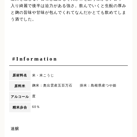
入り綺麗で後半は迫力がある強さ。飲んでいくと生酛の厚み
と麹の旨味や甘味が包んでくれてなんだかとても飲めてしま
う酒でした。
#Information
原材料名
米・米こうじ
麹米：奥出雲産五百万石 掛米：島根県産つや姫
原料米
度
アルコール
60％
精米歩合
速醸