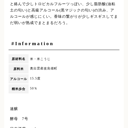
と絡んで少しトロピカルフルーツっぽい、少し脂肪酸(油粘
土の匂い)と高級アルコール(黒マジックの匂い)の渋み、ア
ルコールが感じにくい。香味の繋がりが少しギスギスしてま
だ弱いが熟成でまとまるだろう。
#Information
原材料名
米・米こうじ
奥出雲産改良雄町
原料米
15.5度
アルコール
50％
精米歩合
速醸
酵母 7号