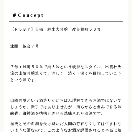
＃Concept
【Ｒ５ＢＹ】天穏 純米大吟醸 改良雄町５０％
速醸 協会７号
７号＋雄町５０％で純大吟という硬派なスタイル。出雲杜氏
流の山陰吟醸造りで、涼しく・清く・深くを目指していこう
という酒です。
山陰吟醸という酒造りがいちばん理解できるお酒ではないで
しょうか。派手ではありませんが、清らかさと含みで香る吟
醸香、御神酒を彷彿とさせる洗練された清酒です。
歴史とその血潮を受け継いだ人間の存在なくしては生まれな
いような酒なので、このようなお酒が評価されると本当に嬉