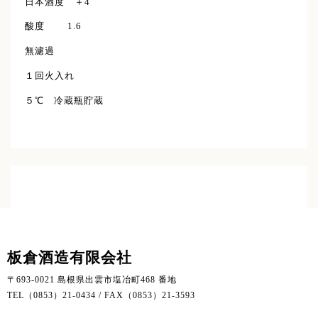
日本酒度 ＋4
酸度 1.6
無濾過
１回火入れ
５℃ 冷蔵瓶貯蔵
板倉酒造有限会社
〒693-0021 島根県出雲市塩冶町468 番地
TEL（0853）21-0434 / FAX（0853）21-3593