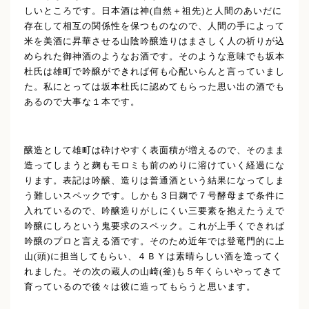
しいところです。日本酒は神(自然＋祖先)と人間のあいだに
存在して相互の関係性を保つものなので、人間の手によって
米を美酒に昇華させる山陰吟醸造りはまさしく人の祈りが込
められた御神酒のようなお酒です。そのような意味でも坂本
杜氏は雄町で吟醸ができれば何も心配いらんと言っていまし
た。私にとっては坂本杜氏に認めてもらった思い出の酒でも
あるので大事な１本です。
醸造として雄町は砕けやすく表面積が増えるので、そのまま
造ってしまうと麹もモロミも前のめりに溶けていく経過にな
ります。表記は吟醸、造りは普通酒という結果になってしま
う難しいスペックです。しかも３日麹で７号酵母まで条件に
入れているので、吟醸造りがしにくい三要素を抱えたうえで
吟醸にしろという鬼要求のスペック。これが上手くできれば
吟醸のプロと言える酒です。そのため近年では登竜門的に上
山(頭)に担当してもらい、４ＢＹは素晴らしい酒を造ってく
れました。その次の蔵人の山崎(釜)も５年くらいやってきて
育っているので後々は彼に造ってもらうと思います。