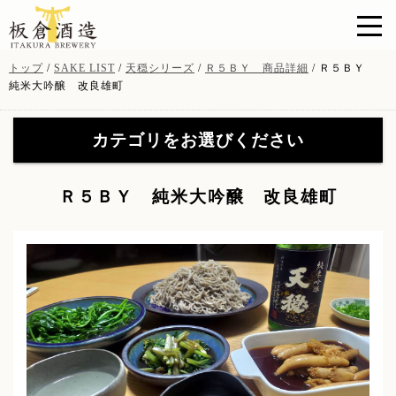
このページの本文へ
現
トップ
/
SAKE LIST
/
天穏シリーズ
/
Ｒ５ＢＹ 商品詳細
/
Ｒ５ＢＹ
在
純米大吟醸 改良雄町
の
位
カテゴリをお選びください
置：
天穏シリーズ
(19)
【特約店限定販売】無窮天
Ｒ５ＢＹ 純米大吟醸 改良雄町
穏シリーズ
(41)
【特約店限定販売】無窮天
イトナミブルワリー
(11)
穏ＳＡＧＡ
(8)
山陰吟醸 酒粕焼酎
(3)
酒粕・酒器・グッツ
(9)