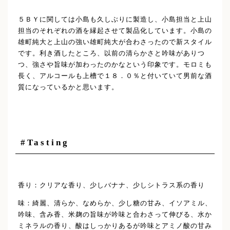
５ＢＹに関しては小島も久しぶりに製造し、小島担当と上山
担当のそれぞれの酒を縁起させて製品化しています。小島の
雄町純大と上山の強い雄町純大が合わさったので新スタイル
です。利き酒したところ、以前の清らかさと吟味がありつ
つ、強さや旨味が加わったのかなという印象です。モロミも
長く、アルコールも上槽で１８．０％と付いていて男前な酒
質になっているかと思います。
#Tasting
香り：クリアな香り、少しバナナ、少しシトラス系の香り
味：綺麗、清らか、なめらか、少し糖の甘み、イソアミル、
吟味、含み香、米麹の旨味が吟味と合わさって伸びる、水か
ミネラルの香り、酸はしっかりあるが吟味とアミノ酸の甘み