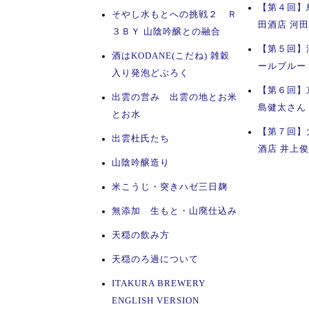
【第４回】
そやし水もとへの挑戦２ Ｒ
田酒店 河
３ＢＹ 山陰吟醸との融合
【第５回】
酒はKODANE(こだね) 雑穀
ールブルー
入り発泡どぶろく
【第６回】
出雲の営み 出雲の地とお米
島健太さん
とお水
【第７回】
出雲杜氏たち
酒店 井上
山陰吟醸造り
米こうじ・突きハゼ三日麹
無添加 生もと・山廃仕込み
天穏の飲み方
天穏のろ過について
ITAKURA BREWERY
ENGLISH VERSION