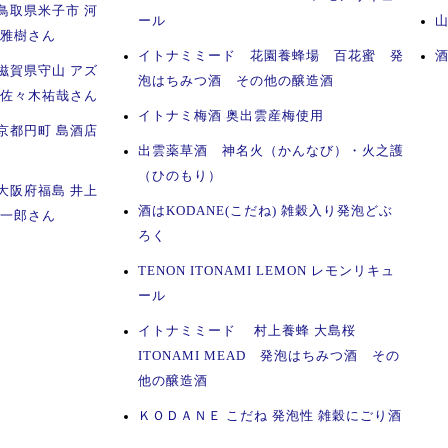
鳥取県米子市 河
ール
山
田雅樹さん
イトナミミード 花園養蜂場 百花蜜 発
滋賀県守山 アズ
泡はちみつ酒 その他の醸造酒
 佐々木祐哉さん
イトナミ梅酒 奥出雲産梅使用
京都円町 島酒店
出雲薬草酒 神名火（かんなび）・火之護
（ひのもり）
大阪府福島 井上
酒はKODANE(こだね) 雑穀入り発泡どぶ
俊一郎さん
ろく
TENON ITONAMI LEMON レモンリキュ
ール
イトナミミード 村上養蜂 大島桜
ITONAMI MEAD 発泡はちみつ酒 その
他の醸造酒
ＫＯＤＡＮＥ こだね 発泡性 雑穀にごり酒