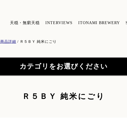
天穏・無窮天穏
INTERVIEWS
ITONAMI BREWERY
 商品詳細
/
Ｒ５ＢＹ 純米にごり
カテゴリをお選びください
【特約店限定販売】無窮天穏シリーズ
【
Ｒ５ＢＹ 純米にごり
(41)
山陰吟醸 酒粕焼酎
(3)
酒