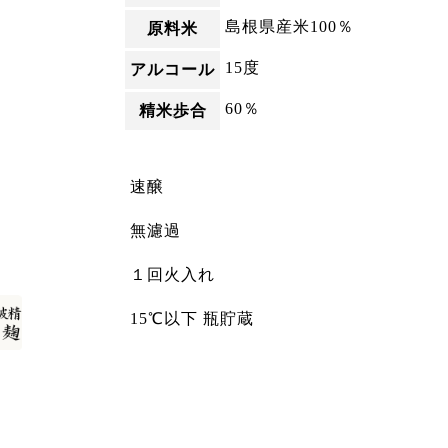
島根県産米100％
原料米
15度
アルコール
60％
精米歩合
速醸
無濾過
１回火入れ
15℃以下 瓶貯蔵