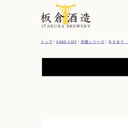
このページの本文へ
現
トップ
/
SAKE LIST
/
天穏シリーズ
/
Ｒ５ＢＹ
在
の
位
置：
天穏シリーズ
(19)
イトナミブルワリー
(11)