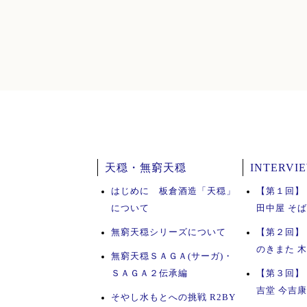
天穏・無窮天穏
INTERVI
はじめに 板倉酒造「天穏」
【第１回】
について
田中屋 そ
無窮天穏シリーズについて
【第２回】
のきまた 
無窮天穏ＳＡＧＡ(サーガ)・
ＳＡＧＡ２伝承編
【第３回】
吉堂 今吉
そやし水もとへの挑戦 R2BY