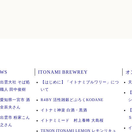
EWS
ITONAMI BREWREY
オ
 出雲大社 そば処
【はじめに】「イトナミブルワリー」につ
ば職人 田中俊樹
いて
 愛知県一宮市 酒
R4BY 活性雑穀どぶろくKODANE
木全辰夫さん
イトナミ神楽 白酒・黒酒
 出雲市 粉家こん
イトナミミード 村上養蜂 大島桜
康之さん
TENON ITONAMI LEMON レモンリキュ