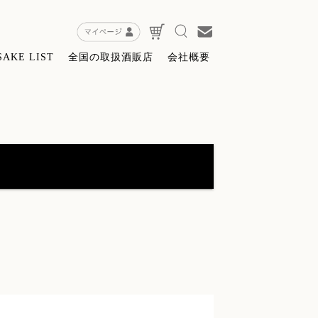
SAKE LIST
全国の取扱酒販店
会社概要
特約店限定販売】無窮天穏ＳＡＧＡ
(8)
粕・酒器・グッツ
(9)