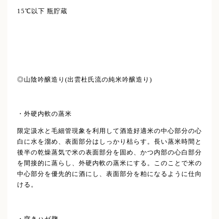
15℃以下 瓶貯蔵
◎山陰吟醸造り(出雲杜氏流の純米吟醸造り)
・外硬内軟の蒸米
限定汲水と毛細管現象を利用して酒造好適米の中心部分の心
白に水を溜め、表面部分はしっかり枯らす。長い蒸米時間と
後半の乾燥蒸気で米の表面部分を固め、かつ内部の心白部分
を間接的に蒸らし、外硬内軟の蒸米にする。このことで米の
中心部分を優先的に酒にし、表面部分を粕になるように仕向
ける。
・突きハゼ麹