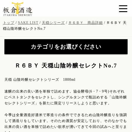
このページの本文へ
現
トップ
/
SAKE LIST
/
天穏シリーズ
/
Ｒ６ＢＹ 商品詳細
/
Ｒ６ＢＹ 天
在
穏山陰吟醸セレクトNo.7
の
位
カテゴリをお選びください
置：
天穏シリーズ
(19)
【特約店限定販売】無窮天
Ｒ６ＢＹ 天穏山陰吟醸セレクトNo.7
穏シリーズ
(41)
天穏 山陰吟醸セレクトシリーズ 1800ml
【特約店限定販売】無窮天
イトナミブルワリー
(11)
穏ＳＡＧＡ
(8)
速醸の出来の良い酒を単独で詰めます。協会酵母(6・7・9号)それぞれ
にベストタンクをセレクトし、シングルタンクで瓶詰めする「山陰吟醸
山陰吟醸 酒粕焼酎
(3)
酒粕・酒器・グッツ
(9)
セレクトシリーズ」を新たに限定リリースしようと思います。
今季は全量酒造好適米で寒造りの条件でできるため山陰吟醸造りを強調
して酒造りをしています。そのため酒質が安定しており、そのなかでも
出来の良い酒を単独で詰めたい欲求が湧いてきて今回の試みへと至りま