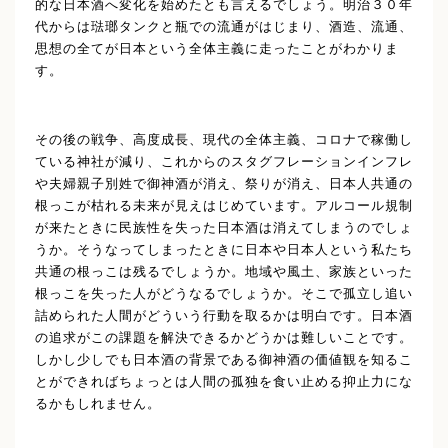
的な日本酒へ変化を始めたとも言えるでしょう。明治３０年
代からは琺瑯タンクと瓶での流通がはじまり、酒造、流通、
思想の全てが日本という全体主義に走ったことがわかりま
す。
その後の戦争、高度成長、現代の全体主義、コロナで稼働し
ている神社が減り、これからのスタグフレーションインフレ
や夫婦親子別姓で御神酒が消え、祭りが消え、日本人共通の
根っこが枯れる未来が見えはじめています。アルコール規制
が来たときに民族性を失った日本酒は消えてしまうのでしょ
うか。そうなってしまったときに日本や日本人という私たち
共通の根っこは残るでしょうか。地域や風土、家族といった
根っこを失った人がどうなるでしょうか。そこで孤立し追い
詰められた人間がどういう行動を取るかは明白です。日本酒
の追求がこの課題を解決できるかどうかは難しいことです。
しかし少しでも日本酒の背景である御神酒の価値観を知るこ
とができればちょっとは人間の孤独を食い止める抑止力にな
るかもしれません。