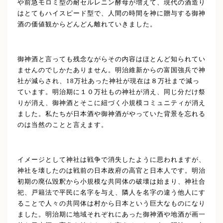
や前急モロミ型の耐セルレニン酵母が増えて、現代の酒造り
はとてもハイスピード型で、人間の時間を神に贈与する御神
酒の価値観からどんどん離れていきました。
御神酒と言っても残念ながらその内容はほとんど知られてい
ませんのでしかたありません。明治維新からの富国強兵で神
社が減らされ、18万社あった神社が現在は８万社まで減っ
ています。明治期に１０万社もの神社が消え、同じ分だけ祭
りが消え、御神酒とそこに紐づく小規模コミュニティが消え
ました。私たちが日本酒や御神酒がやっていた背景を忘れる
のは当然のことと言えます。
イメージとして神社は戦争で消失したように思われますが、
神社を壊したのは戦前の日本政府の高官と日本人です。明治
初期の廃仏毀釈から小規模な共同体の破壊は始まり、神社合
祀、戸籍法で平民に名字を与え、隣人を名字の違う他人にす
ることで人々の共同体は村から日本という巨大なものになり
ました。明治期に地域それぞれにあった御神酒や地酒が画一