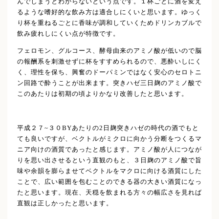
んでしまうとわからないという点です。１杯ごとに酒を変え
るような嗜好的な飲み方は適合しにくいと思います。ゆっく
り杯を重ねるごとに香味が調和していくためドリンカブルで
飲み疲れしにくい点が特徴です。
フェロモン、グルコース、酵母由来のアミノ酸が低いので脳
の報酬系を刺激せずに杯をすすめられるので、悪酔いしにく
く、理性を保ち、興奮のドーパミンではなく安心のセロトニ
ン回路で酔うことが出来ます。突きハゼ三日麹のアミノ酸で
このあたりは初期の頃よりかなり改善したと思います。
平成２７~３０BYあたりの2日麹突きハゼの時代の酒でもと
ても良いですが、ベクトルがミクロに向かう分断をつくるマ
ニア向けの酒質であったと感じます。アミノ酸が人につなが
りを思い出させるという直観のもと、３日麹のアミノ酸で旨
味や余韻を膨らませてベクトルをマクロに向ける酒質にした
ことで、広い範囲を包むことのできる器の大きい酒質になっ
たと思います。現在、天穏を飲まれる方々の幅広さを見れば
直観は正しかったと思います。