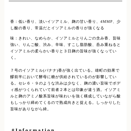
香：低い香り、淡いイソアミル、麹の甘い香り、4MMP、少
し酸の香り、常温だとイソアミルの香りが強くなる
味：きれい、なめらか、イソアミルとりんごの含み香、旨味
強い、りんご酸、渋み、辛味、すこし脂肪酸、呑み重ねると
イソアミルの柔らかい香りと３日麹の旨味が強くなってい
く。
７号のイソアミル(バナナ)香が強く出ている。雄町の効果で
醪前半において酵母に糖が供給されているのが影響してい
る。セレ６・９のような渋みは少なく、麹の濃い旨味でボデ
ィ感がつくられていて前者２本とは印象が違う酒。イソアミ
ルと麹のアミノ酸系旨味が味わいを強く構成していながら酸
もしっかり締めてくるので熟成向きと捉える。しっかりした
旨味がありながら綺。
#Information