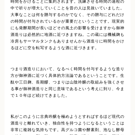
時間をかけることに集約されます。洗練させる時間の過程の
中で祈りが増大していくことを昔の人は見抜いていました。
大事なことは何を贈与するのかでなく、その贈与にどれだけ
の時間が付与されているかが重要だということです。現実的
にも発酵期間が長いほどその風土の影響を受けますから御神
酒造りは必然的に地酒に近づきますね。この蔵には機械麹も
冷房もサーマルタンクもありませんから酒造りに時間をかけ
るほどに空を転写するような酒に近づきます。
つまり酒造りにおいて、なるべく時間を付与するような造り
方が御神酒に近づく具体的方法論であるということです。生
酛や三日麹、長期醪、つまりは山陰吟醸の取組みを強くさせ
る事が御神酒造りと同じ意味であるという考えに到り、今ま
で１０年ほど続けてきました。
私がこのように古典吟醸を極めようとすればするほど現代の
酒造りと離れていき、独自性を持つようになるということは
非常に複雑な気持ちです。高グルコ菌や酵素剤、泡なし酵母