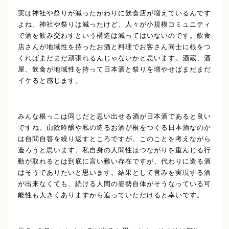
実は神社や祭りが減ったかわりに飲食店が増えているんです
よね。神社や祭りは減ったけど、人々が小規模コミュニティ
で酒を飲み交わすという構造は減ってはいないのです。飲食
店さんが地域性を持ったお酒と料理でお客さん同士に根をつ
くればまだまだ頑張れるんじゃないかと思います。酒蔵、酒
屋、飲食が地域性を持って日本酒と祭りを増やせばまだまだ
イケると感じます。
みんな根っこは同じだと思い出せる酒が日本酒であると良い
ですね。山陰吟醸や私の造るお酒が根をつくる日本酒なのか
は自問自答を繰り返すところですが、このことを考えながら
造ろうと思います。私自身の人間性はつながりを重んじる行
動が取れるとは到底に言い難い存在ですが、代わりに造る酒
はそうでありたいと思います。結果として営みを実現する酒
が出来なくても、続ける人間の姿勢自体がそうなっている可
能性も大きくありますから追っていただけると幸いです。