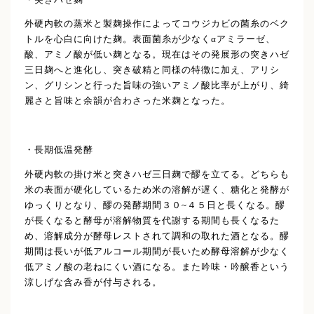
外硬内軟の蒸米と製麹操作によってコウジカビの菌糸のベク
トルを心白に向けた麹。表面菌糸が少なくαアミラーゼ、
酸、アミノ酸が低い麹となる。現在はその発展形の突きハゼ
三日麹へと進化し、突き破精と同様の特徴に加え、アリシ
ン、グリシンと行った旨味の強いアミノ酸比率が上がり、綺
麗さと旨味と余韻が合わさった米麹となった。
・長期低温発酵
外硬内軟の掛け米と突きハゼ三日麹で醪を立てる。どちらも
米の表面が硬化しているため米の溶解が遅く、糖化と発酵が
ゆっくりとなり、醪の発酵期間３０~４５日と長くなる。醪
が長くなると酵母が溶解物質を代謝する期間も長くなるた
め、溶解成分が酵母レストされて調和の取れた酒となる。醪
期間は長いが低アルコール期間が長いため酵母溶解が少なく
低アミノ酸の老ねにくい酒になる。また吟味・吟醸香という
涼しげな含み香が付与される。