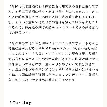
７号酵母は普通酒にも吟醸酒にも応用できる優れた酵母です
ね。７号は普通酒に使うとあまり香りを出しませんが、きち
んと吟醸経過をさせてあげると淡い含み香を出してくれま
す。そういう意味では造り手の意味を汲んで結果を出してく
れるので、醪経過や麹で発酵をコントロールできる醸造家向
けの酵母です。
７号の含み香は９号と同様にイソアミル系ですが、きちんと
吟醸経過をたどると４ＭＭＰ系(マスカット)の青い香りも出
してくれるところも良いところです。この場合は早生品種を
組み合わせるとよりその特徴が出てきます。山陰吟醸ではこ
れを涼しい香りと呼び、清らかさが感じられて私は好きで
す。最近の低グルテリン米で出す４ＭＭＰとはやはり違いま
すね。今回は綺麗を強調したセレ６，９の後であり、雄町も
入っているのでやや強めの香味にしています。
#Tasting