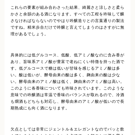
これらの要素が組み合わさった結果、綺麗さと涼しさと柔ら
かさと余韻のある酒になります。すべての工程を吟味して醸
さなければならないのでやはり吟醸造りとの言葉通りの製法
ですね。精米歩合だけで吟醸と言えてしまうのはさすがに無
理があるでしょう。
具体的には低グルコース、低酸、低アミノ酸なのに含み香が
あり、旨味系アミノ酸が豊富で老ねにくい特徴を持った酒で
す。低グルコースで糖は低いが甘味を感じるアミノ酸は多
い。酸は低いが、酵母由来の酸は多く、麹由来の酸は少な
い。酵母由来のアミノ酸は低く、麹由来のアミノ酸は高い。
このように各香味についても吟味されています。このような
意味での吟醸酒は常温で香味のバランスが取れるので、冷酒
も燗酒もどちらも対応し、酵母由来のアミノ酸が低いので長
期熟成にも向く酒になります。
欠点としては非常にジェントル＆エレガントなのでパッと飲