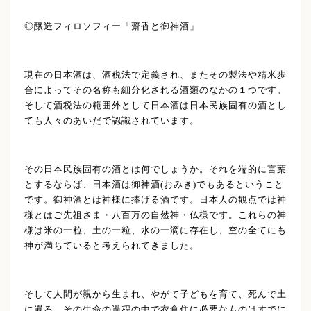
◎醸造フィロソフィー「齋香と御神酒」
現在の日本酒は、酒税法で定義され、またその製法や精米歩
合によってその名称も細分化される酒類のなかの１つです。
そして酒税法の範囲外として日本酒は日本民族固有の酒とし
ても人々のあいだで認識されています。
その日本民族固有の酒とは何でしょうか。それを端的に言葉
とするならば、日本酒は御神酒(おみき)でもあるということ
です。御神酒とは神様に捧げる酒です。日本人の観点では神
様とはご先祖さま・八百万の自然神・仏様です。これらの神
様は米の一粒、土の一粒、水の一滴に存在し、空の全てにも
神が満ちていると考えられてきました。
そして人間が親から生まれ、やがて子どもを育て、死んで土
に還る。その生命の過程の中で衣食住に必要なものはすでに