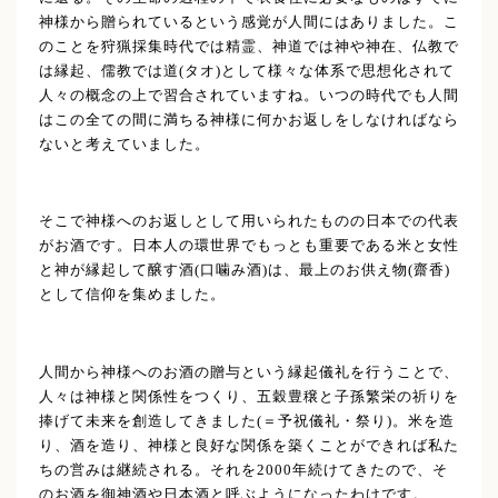
神様から贈られているという感覚が人間にはありました。こ
のことを狩猟採集時代では精霊、神道では神や神在、仏教で
は縁起、儒教では道(タオ)として様々な体系で思想化されて
人々の概念の上で習合されていますね。いつの時代でも人間
はこの全ての間に満ちる神様に何かお返しをしなければなら
ないと考えていました。
そこで神様へのお返しとして用いられたものの日本での代表
がお酒です。日本人の環世界でもっとも重要である米と女性
と神が縁起して醸す酒(口噛み酒)は、最上のお供え物(齋香)
として信仰を集めました。
人間から神様へのお酒の贈与という縁起儀礼を行うことで、
人々は神様と関係性をつくり、五穀豊穣と子孫繁栄の祈りを
捧げて未来を創造してきました(＝予祝儀礼・祭り)。米を造
り、酒を造り、神様と良好な関係を築くことができれば私た
ちの営みは継続される。それを2000年続けてきたので、そ
のお酒を御神酒や日本酒と呼ぶようになったわけです。