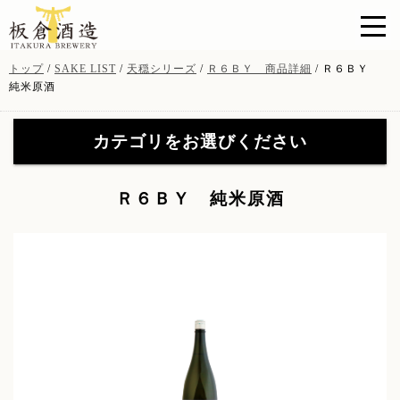
このページの本文へ
現
トップ
/
SAKE LIST
/
天穏シリーズ
/
Ｒ６ＢＹ 商品詳細
/
Ｒ６ＢＹ
在
純米原酒
の
位
カテゴリをお選びください
置：
天穏シリーズ
(19)
【特約店限定販売】無窮天
Ｒ６ＢＹ 純米原酒
穏シリーズ
(41)
【特約店限定販売】無窮天
イトナミブルワリー
(11)
穏ＳＡＧＡ
(8)
山陰吟醸 酒粕焼酎
(3)
酒粕・酒器・グッツ
(9)