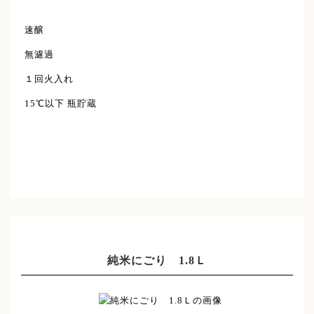
速醸
無濾過
１回火入れ
15℃以下 瓶貯蔵
純米にごり 1.8Ｌ