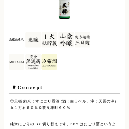
＃Concept
◎天穏 純米うすにごり霞酒 (酒：白ラベル、滓：天雲の滓)
五百万石６０％＆改良雄町６０％
純米にごりの BY 切り替えです。6BY はにごり酒というよ