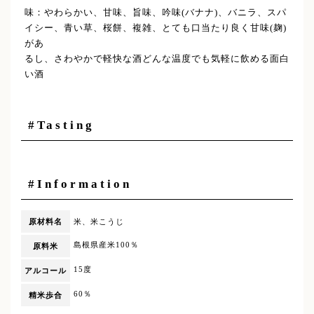
味：やわらかい、甘味、旨味、吟味(バナナ)、バニラ、スパ
イシー、青い草、桜餅、複雑、とても口当たり良く甘味(麹)
があ
るし、さわやかで軽快な酒どんな温度でも気軽に飲める面白
い酒
#Tasting
#Information
原材料名
米、米こうじ
島根県産米100％
原料米
15度
アルコール
60％
精米歩合