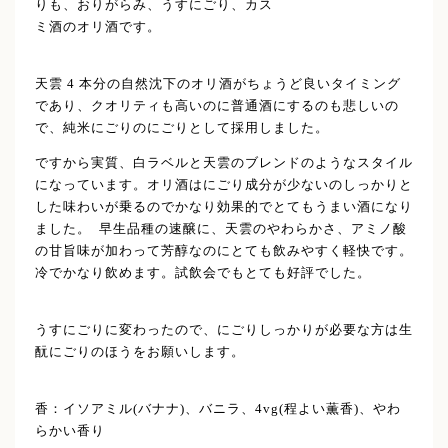
りも、おりがらみ、うすにごり、カス
ミ酒のオリ酒です。
天雲 4 本分の自然沈下のオリ酒がちょうど良いタイミング
であり、クオリティも高いのに普通酒にするのも悲しいの
で、純米にごりのにごりとして採用しました。
ですから実質、白ラベルと天雲のブレンドのようなスタイル
になっています。オリ酒はにごり成分が少ないのしっかりと
した味わいが乗るのでかなり効果的でとてもうまい酒になり
ました。 早生品種の速醸に、天雲のやわらかさ、アミノ酸
の甘旨味が加わって芳醇なのにとても飲みやすく軽快です。
冷でかなり飲めます。試飲会でもとても好評でした。
うすにごりに変わったので、にごりしっかりが必要な方は生
酛にごりのほうをお願いします。
香：イソアミル(バナナ)、バニラ、4vg(程よい薫香)、やわ
らかい香り