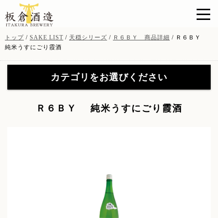
このページの本文へ
現
トップ
/
SAKE LIST
/
天穏シリーズ
/
Ｒ６ＢＹ 商品詳細
/
Ｒ６ＢＹ
在
純米うすにごり霞酒
の
位
カテゴリをお選びください
置：
天穏シリーズ
(19)
【特約店限定販売】無窮天
Ｒ６ＢＹ 純米うすにごり霞酒
穏シリーズ
(41)
【特約店限定販売】無窮天
イトナミブルワリー
(11)
穏ＳＡＧＡ
(8)
山陰吟醸 酒粕焼酎
(3)
酒粕・酒器・グッツ
(9)