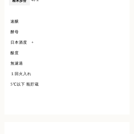
40％
精米歩合
速醸
酵母
日本酒度 +
酸度
無濾過
１回火入れ
5℃以下 瓶貯蔵