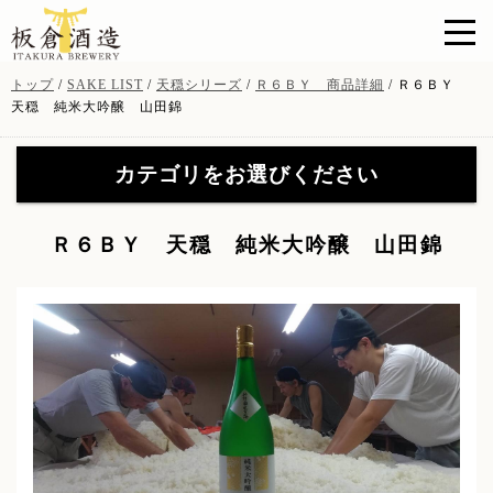
このページの本文へ
現
トップ
/
SAKE LIST
/
天穏シリーズ
/
Ｒ６ＢＹ 商品詳細
/
Ｒ６ＢＹ
在
天穏 純米大吟醸 山田錦
の
位
カテゴリをお選びください
置：
天穏シリーズ
(19)
【特約店限定販売】無窮天
Ｒ６ＢＹ 天穏 純米大吟醸 山田錦
穏シリーズ
(41)
【特約店限定販売】無窮天
イトナミブルワリー
(11)
穏ＳＡＧＡ
(8)
山陰吟醸 酒粕焼酎
(3)
酒粕・酒器・グッツ
(9)