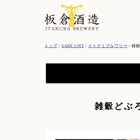
このページの本文へ
現
トップ
/
SAKE LIST
/
イトナミブルワリー
/
雑穀
在
の
位
置：
天穏シリーズ
(19)
雑穀どぶろ
イトナミブルワリー
(11)