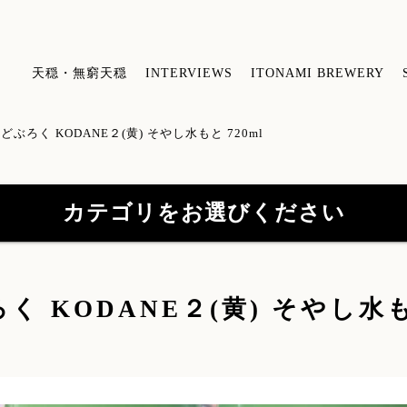
天穏・無窮天穏
INTERVIEWS
ITONAMI BREWERY
どぶろく KODANE２(黄) そやし水もと 720ml
カテゴリをお選びください
【特約店限定販売】無窮天穏シリーズ
【
く KODANE２(黄) そやし水もと
(41)
山陰吟醸 酒粕焼酎
(3)
酒