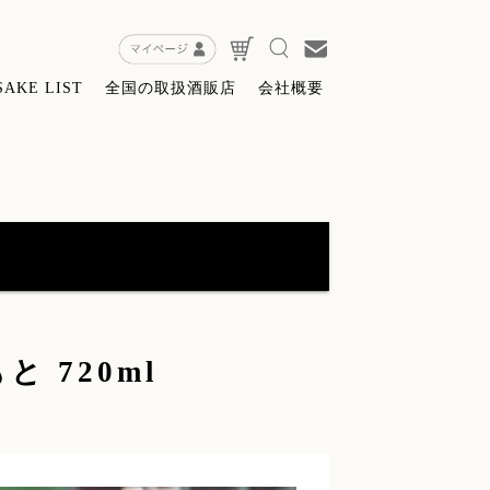
SAKE LIST
全国の取扱酒販店
会社概要
特約店限定販売】無窮天穏ＳＡＧＡ
(8)
 720ml
粕・酒器・グッツ
(9)